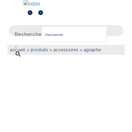
Menu
Menu
0
0
Inscription
0.000
DT
Recherche
×
accueil
>
produits
>
accessoires
> agraphe