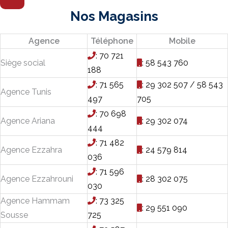
Nos Magasins
Agence
Téléphone
Mobile
: 70 721
Siège social
: 58 543 760
188
: 71 565
: 29 302 507 / 58 543
Agence Tunis
497
705
: 70 698
Agence Ariana
: 29 302 074
444
: 71 482
Agence Ezzahra
: 24 579 814
036
: 71 596
Agence Ezzahrouni
: 28 302 075
030
Agence Hammam
: 73 325
: 29 551 090
Sousse
725