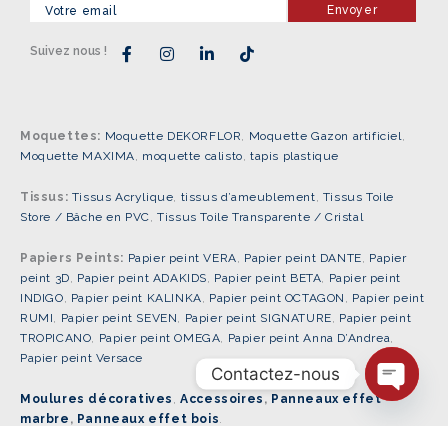
F
I
L
T
Suivez nous !
a
n
i
i
c
s
n
k
e
t
k
t
b
a
e
o
o
g
d
k
o
r
i
Moquettes:
Moquette DEKORFLOR
,
Moquette Gazon artificiel
,
k
a
n
Moquette MAXIMA
,
moquette calisto
,
tapis plastique
-
m
-
f
i
Tissus:
Tissus Acrylique
,
tissus d’ameublement
n
,
Tissus Toile
Store / Bâche en PVC
,
Tissus Toile Transparente / Cristal
Papiers Peints:
Papier peint VERA
,
Papier peint DANTE
,
Papier
peint 3D
,
Papier peint ADAKIDS
,
Papier peint BETA
,
Papier peint
INDIGO
,
Papier peint KALINKA
,
Papier peint OCTAGON
,
Papier peint
RUMI
,
Papier peint SEVEN
,
Papier peint SIGNATURE
,
Papier peint
TROPICANO
,
Papier peint OMEGA
,
Papier peint Anna D’Andrea
,
Papier peint Versace
Contactez-nous
Moulures décoratives
,
Accessoires
,
Panneaux effet
Ope
marbre
,
Panneaux effet bois
.
Chat