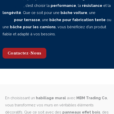
Trading Co
, c’est choisir la
performance
, la
résistance
et la
longévité
. Que ce soit pour une
bâche voiture
, une
toile
store
pour terrasse
, une
bâche pour fabrication tente
ou
une
bâche pour les camions
, vous bénéficiez d’un produit
fiable et adapté à vos besoins.
Contactez-Nous
En choisissant un
habillage mural
avec
MBM Trading Co
,
vous transformez vos murs en véritables éléments
décoratifs. Que ce soit avec des
panneaux effet bois
, des