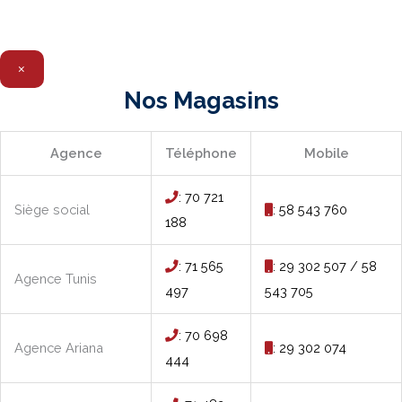
×
Nos Magasins
Agence
Téléphone
Mobile
: 70 721
Siège social
: 58 543 760
188
: 71 565
: 29 302 507 / 58
Agence Tunis
497
543 705
: 70 698
Agence Ariana
: 29 302 074
444