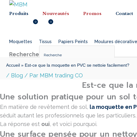
Menu
Menu
Produits
Nouveautés
Promos
Contact
0
0
Inscription
0.000
DT
Moquettes
Tissus
Papiers Peints
Moulures décorativ
Recherche
Accueil
»
Est-ce que la moquette en PVC se nettoie facilement?
×
/
Blog
/ Par
MBM trading CO
Est-ce que la
Une solution pratique pour un sol 
En matière de revêtement de sol,
la moquette en 
séduit autant les professionnels que les particulier
La réponse est
oui
, et voici pourquoi.
Une surface pensée pour un nettoy