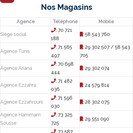
Nos Magasins
Agence
Téléphone
Mobile
: 70 721
Siège social
: 58 543 760
188
: 71 565
: 29 302 507 / 58 543
Agence Tunis
497
705
: 70 698
Agence Ariana
: 29 302 074
444
: 71 482
Agence Ezzahra
: 24 579 814
036
: 71 596
Agence Ezzahrouni
: 28 302 075
030
Agence Hammam
: 73 325
: 29 551 090
Sousse
725
: 73 587