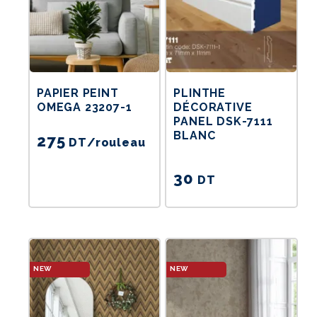
PAPIER PEINT
PLINTHE
OMEGA 23207-1
DÉCORATIVE
PANEL DSK-7111
BLANC
275
DT
/rouleau
30
DT