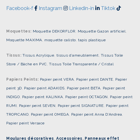
Facebook-f
Instagram
Linkedin-in
Tiktok
Moquettes:
Moquette DEKORFLOR
,
Moquette Gazon artificiel
,
Moquette MAXIMA
,
moquette calisto
,
tapis plastique
Tissus:
Tissus Acrylique
,
tissus d’ameublement
,
Tissus Toile
Store / Bâche en PVC
,
Tissus Toile Transparente / Cristal
Papiers Peints:
Papier peint VERA
,
Papier peint DANTE
,
Papier
peint 3D
,
Papier peint ADAKIDS
,
Papier peint BETA
,
Papier peint
INDIGO
,
Papier peint KALINKA
,
Papier peint OCTAGON
,
Papier peint
RUMI
,
Papier peint SEVEN
,
Papier peint SIGNATURE
,
Papier peint
TROPICANO
,
Papier peint OMEGA
,
Papier peint Anna D’Andrea
,
Papier peint Versace
Moulures décoratives
,
Accessoires
,
Panneaux effet