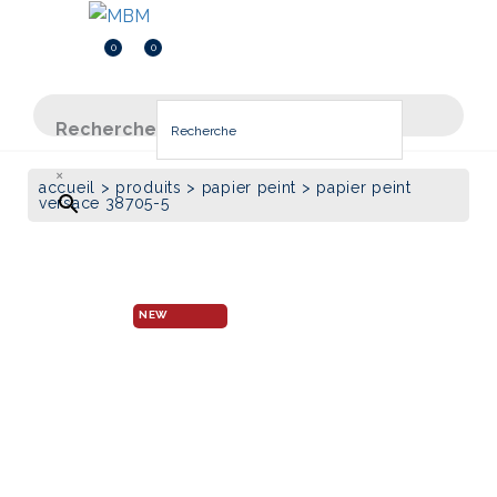
Menu
Menu
0
0
Inscription
0.000
DT
Recherche
×
accueil
>
produits
>
papier peint
> papier peint
versace 38705-5
quantité
de
PAPIER
PEINT
VERSACE
38705-
5