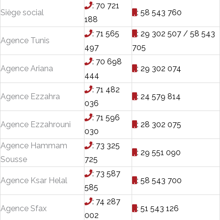
: 70 721
Siège social
: 58 543 760
188
: 71 565
: 29 302 507 / 58 543
Agence Tunis
497
705
: 70 698
Agence Ariana
: 29 302 074
444
: 71 482
Agence Ezzahra
: 24 579 814
036
: 71 596
Agence Ezzahrouni
: 28 302 075
030
Agence Hammam
: 73 325
: 29 551 090
Sousse
725
: 73 587
Agence Ksar Helal
: 58 543 700
585
: 74 287
Agence Sfax
: 51 543 126
002