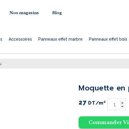
Nos magasins
Blog
es
Accessoires
Panneaux effet marbre
Panneaux effet bois
u
quantit
de
moquette en
MOQUE
EN
27
DT
/m²
PVC
BLEU
Commander Vi