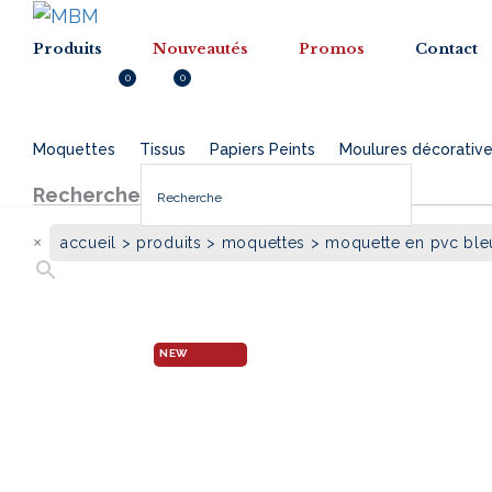
Menu
Menu
Produits
Nouveautés
Promos
Contact
0
0
Inscription
0.000
DT
Moquettes
Tissus
Papiers Peints
Moulures décorativ
Recherche
×
accueil
>
produits
>
moquettes
> moquette en pvc ble