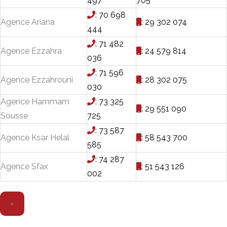
497
705
: 70 698
Agence Ariana
: 29 302 074
444
: 71 482
Agence Ezzahra
: 24 579 814
036
: 71 596
Agence Ezzahrouni
: 28 302 075
030
Agence Hammam
: 73 325
: 29 551 090
Sousse
725
: 73 587
Agence Ksar Helal
: 58 543 700
585
: 74 287
Agence Sfax
: 51 543 126
002
×