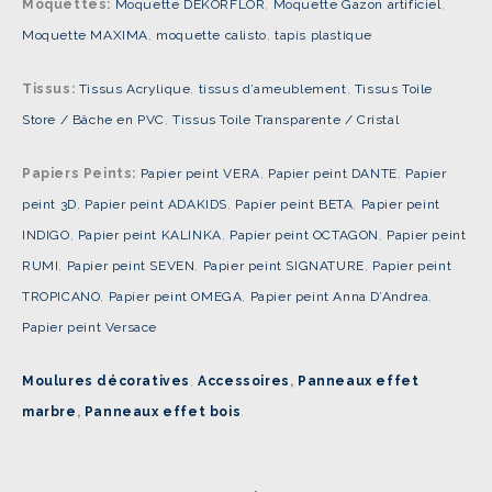
Moquettes:
Moquette DEKORFLOR
,
Moquette Gazon artificiel
,
Moquette MAXIMA
,
moquette calisto
,
tapis plastique
Tissus:
Tissus Acrylique
,
tissus d’ameublement
,
Tissus Toile
Store / Bâche en PVC
,
Tissus Toile Transparente / Cristal
Papiers Peints:
Papier peint VERA
,
Papier peint DANTE
,
Papier
peint 3D
,
Papier peint ADAKIDS
,
Papier peint BETA
,
Papier peint
INDIGO
,
Papier peint KALINKA
,
Papier peint OCTAGON
,
Papier peint
RUMI
,
Papier peint SEVEN
,
Papier peint SIGNATURE
,
Papier peint
TROPICANO
,
Papier peint OMEGA
,
Papier peint Anna D’Andrea
,
Papier peint Versace
Moulures décoratives
,
Accessoires
,
Panneaux effet
marbre
,
Panneaux effet bois
.