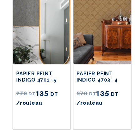
actuel
actuel
est :
est :
135DT.
135DT.
PAPIER PEINT
PAPIER PEINT
INDIGO 4701- 5
INDIGO 4703- 4
135
135
270
270
DT
DT
DT
DT
/rouleau
/rouleau