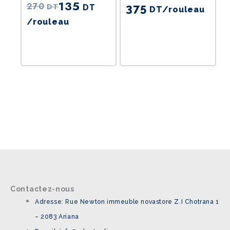
135
270
DT
DT
375
DT
/rouleau
/rouleau
Contactez-nous
Adresse: Rue Newton immeuble novastore Z.I Chotrana 1
– 2083 Ariana