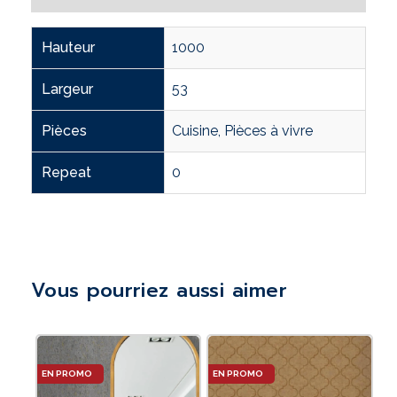
Hauteur
1000
Largeur
53
Pièces
Cuisine, Pièces à vivre
Repeat
0
Vous pourriez aussi aimer
Le
Le
prix
prix