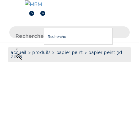
Menu
Menu
0
0
Inscription
0.000
DT
Recherche
×
accueil
>
produits
>
papier peint
> papier peint 3d
2026
quantité
de
Papier
peint
3D
2026