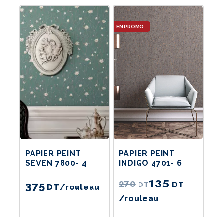
Le
prix
actuel
est :
135DT.
PAPIER PEINT
PAPIER PEINT
SEVEN 7800- 4
INDIGO 4701- 6
135
270
DT
375
DT
DT
/rouleau
/rouleau