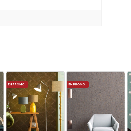
Le
Le
prix
prix
actuel
actuel
est :
est :
135DT.
135DT.