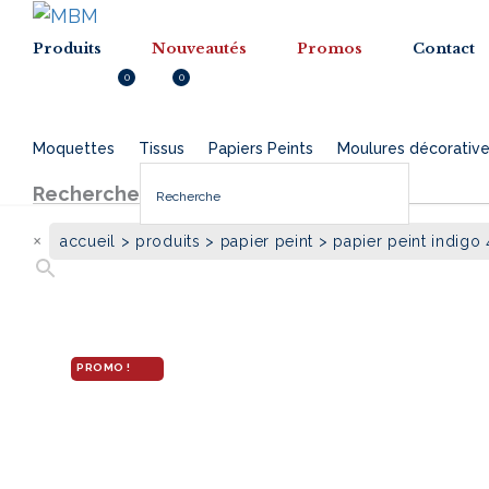
Menu
Menu
Produits
Nouveautés
Promos
Contact
0
0
Inscription
0.000
DT
Moquettes
Tissus
Papiers Peints
Moulures décorativ
Recherche
×
accueil
>
produits
>
papier peint
> papier peint indigo 
PROMO !