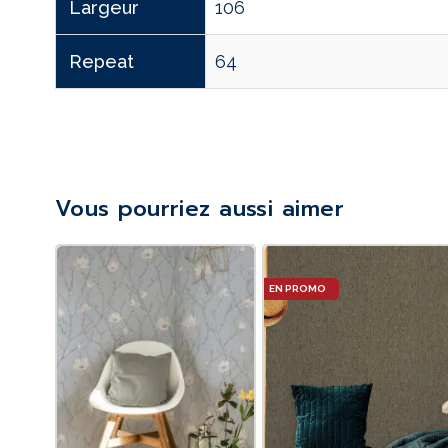
Largeur
106
Repeat
64
Vous pourriez aussi aimer
Le
prix
actuel
est :
135DT.