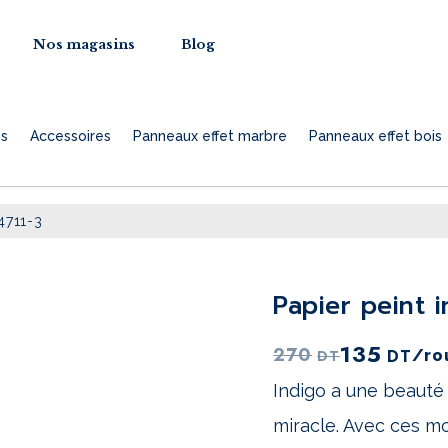
Nos magasins
Blog
es
Accessoires
Panneaux effet marbre
Panneaux effet bois
4711-3
quantité
Le
de
papier peint 
prix
Papier
actuel
135
peint
270
DT
DT
/ro
est :
Indigo
Indigo a une beauté 
4711-
135DT.
miracle. Avec ces mo
3