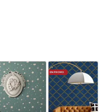
Le
prix
actuel
est :
135DT.