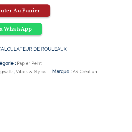
uter Au Panier
a WhatsApp
CALCULATEUR DE ROULEAUX
égorie :
Papier Peint
,
Marque :
ngwalls
Vibes & Styles
AS Création