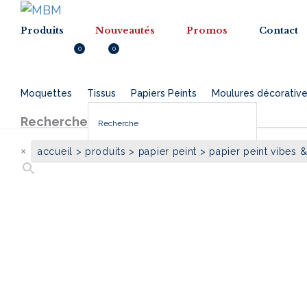
Menu
Menu
Produits
Nouveautés
Promos
Contact
0
0
Inscription
0.000
DT
Moquettes
Tissus
Papiers Peints
Moulures décorativ
Recherche
×
accueil
>
produits
>
papier peint
> papier peint vibes &