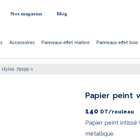
Nos magasins
Blog
es
Accessoires
Panneaux effet marbre
Panneaux effet bois
 styles 79199-1
quantité
de
papier peint 
papier
peint
140
DT
/rouleau
Vibes
Papier peint intissé 
&
métallique.
Styles