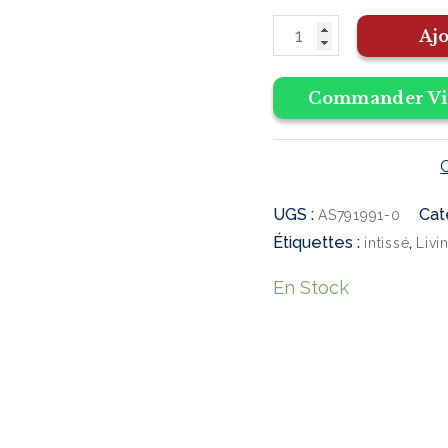
79199-
Ajo
1
Commander Vi
UGS :
Cat
AS791991-0
Étiquettes :
,
intissé
Livi
En Stock