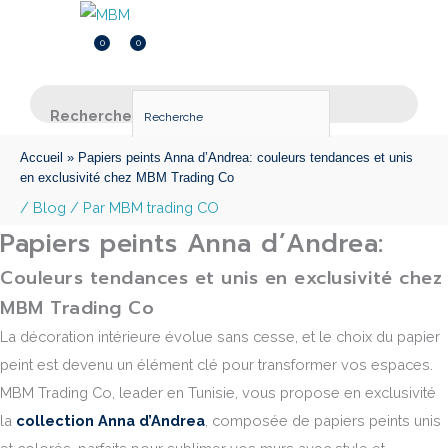
Menu
Menu
0
0
Inscription
0.000
DT
Recherche
×
Accueil
»
Papiers peints Anna d’Andrea: couleurs tendances et unis
en exclusivité chez MBM Trading Co
/
Blog
/ Par
MBM trading CO
Papiers peints Anna d’Andrea:
Couleurs tendances et unis en exclusivité chez
MBM Trading Co
La décoration intérieure évolue sans cesse, et le choix du papier
peint est devenu un élément clé pour transformer vos espaces.
MBM Trading Co, leader en Tunisie, vous propose en exclusivité
la
collection Anna d’Andrea
, composée de papiers peints unis