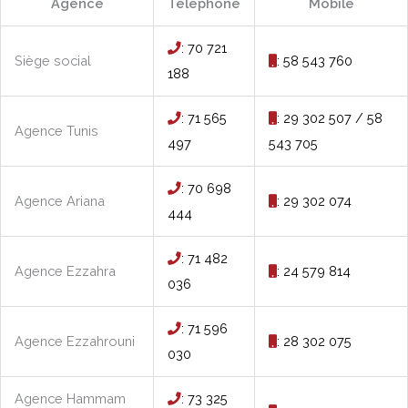
Agence
Téléphone
Mobile
: 70 721
Siège social
: 58 543 760
188
: 71 565
: 29 302 507 / 58
Agence Tunis
497
543 705
: 70 698
Agence Ariana
: 29 302 074
444
: 71 482
Agence Ezzahra
: 24 579 814
036
: 71 596
Agence Ezzahrouni
: 28 302 075
030
Agence Hammam
: 73 325